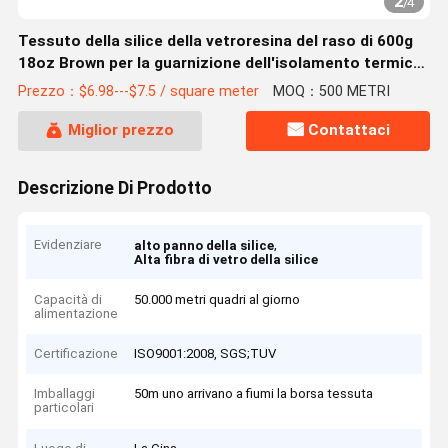
2
/
4
Tessuto della silice della vetroresina del raso di 600g
18oz Brown per la guarnizione dell'isolamento termico
del forno
Prezzo：$6.98---$7.5 / square meter
MOQ：500 METRI
Miglior prezzo
Contattaci
Descrizione Di Prodotto
Evidenziare
,
alto panno della silice
Alta fibra di vetro della silice
Capacità di
50.000 metri quadri al giorno
alimentazione
Certificazione
ISO9001:2008, SGS;TUV
Imballaggi
50m uno arrivano a fiumi la borsa tessuta
particolari