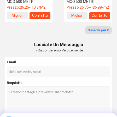
silicone rossi del tessuto
panno del tessuto della
MOQ:
500 METRI
MOQ:
500 METRI
della vetroresina della
silice per termoresistente
Prezzo:
$6.25--10.8/M2
Prezzo:
$6.75---$6.99/m2
silice
Giro Della
Controllo Di
Contattici
Notizie
Miglior
Contatto
Miglior
Contatto
Fabbrica
Qualità
prezzo
prezzo
Osservi più
Lasciate Un Messaggio
Richieda Una
Shoppping
Ti Risponderemo Velocemente
Citazione
Online
Email
tessuto della vetroresina
Materiali dell'isolamento termico
Requisiti
tessuto rivestito di silicone della vetroresina
coperture dell'isolamento termico
Alto tessuto della silice