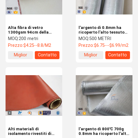
Alta fibra di vetro
l'argento di 0.8mm ha
1300gsm 94cm della
ricoperto l'alto tessuto
silice della saldatura
della silice per la
MOQ:
200 metri
MOQ:
500 METRI
industriale resistente
coperta/tenda del fuoco
Prezzo:
$4.25--8.8/M2
Prezzo:
$6.75---$6.99/m2
Miglior
Contatto
Miglior
Contatto
prezzo
prezzo
Casa
Prodotti
Mostra VR
Circa Noi
Alti materiali di
l'argento di 800℃ 700g
isolamento rivestiti di
0.8mm ha ricoperto l'alto