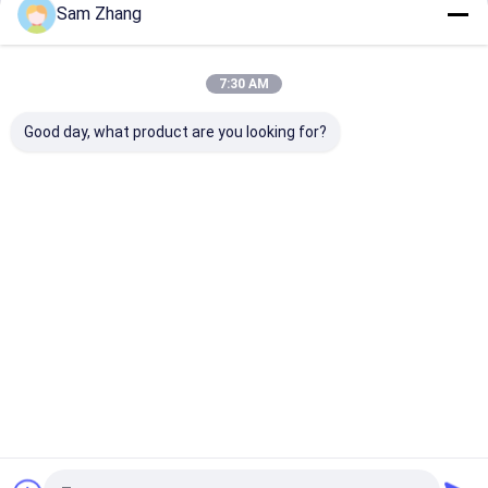
Sam Zhang
Continua
Coperta del fuoco della vetroresina
tessuto rivestito della vetroresina del ptfe
7:30 AM
Le Nostre Categorie
Panno della vetroresina del surf
Good day, what product are you looking for?
Tessuto del Kevlar Aramid
Stuoia dell'ago della vetroresina
Tessuto rivestito d'argento
tessuto della
Materiali
tessuto
coperture
vetroresina
dell'isolament
rivestito di
dell'isola
Tessuto rivestito della vetroresina del PVC
o termico
silicone della
o termico
vetroresina
Non stuoia di cottura del silicone del bastone
Borsa a prova di fuoco del documento
Casa
Circa noi
Contattaci
Desktop Site
Mappa del sito
Privacy Policy
Qualità
tessuto della vetroresina
Fabbrica cinese.Copyright © 2026