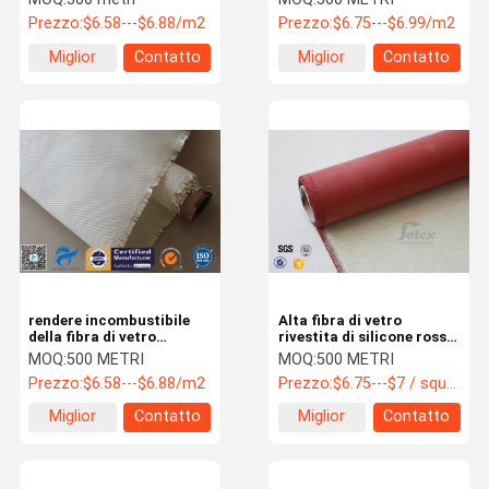
fibra di vetro della silice
vetro 700gsm 0.8mm
Prezzo:
$6.58---$6.88/m2
Prezzo:
$6.75---$6.99/m2
800℃
della silice
Miglior
Contatto
Miglior
Contatto
prezzo
prezzo
rendere incombustibile
Alta fibra di vetro
della fibra di vetro
rivestita di silicone rossa
800degree C della silice
laterale 0.8MM 700GSM
MOQ:
500 METRI
MOQ:
500 METRI
del panno della
della silice 800℃ uno ad
Prezzo:
$6.58---$6.88/m2
Prezzo:
$6.75---$7 / square meter
vetroresina di 600gsm
alta resistenza
0.7mm alto
Miglior
Contatto
Miglior
Contatto
prezzo
prezzo