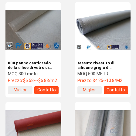
800 panno centigrado
tessuto rivestito di
della silice di vetro di
silicone grigio di
fibra di grado alto
0.7mm/alto panno
MOQ:
300 metri
MOQ:
500 METRI
600gsm per la coperta del
resistente ad alta
Prezzo:
$6.58---$6.88/m2
Prezzo:
$4.25--10.8/M2
fuoco
temperatura della silice
Miglior
Contatto
Miglior
Contatto
prezzo
prezzo