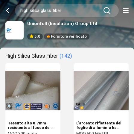
Unionfull (Insulation) Group Ltd.
5.0
Fornitore verificato
High Silica Glass Fiber
(142)
Tessuto alto 0.7mm
L'argento riflettente del
resistente al fuoco del
foglio di alluminio ha
raso 8HS del panno della
ricoperto l'alta fibra di
MOQ:
300 metri
MOQ:
500 METRI