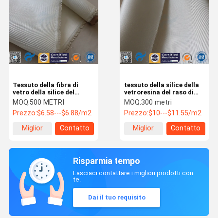
Tessuto della fibra di
tessuto della silice della
vetro della silice del
vetroresina del raso di
panno della vetroresina
35oz 1.3mm alto per la
MOQ:
500 METRI
MOQ:
300 metri
della saia della rottura
coperta della saldatura
Prezzo:
$6.58---$6.88/m2
Prezzo:
$10---$11.55/m2
800℃ alto per
del fuoco 1200℃
l'isolamento termico
Miglior
Contatto
Miglior
Contatto
prezzo
prezzo
Risparmia tempo
Lasciaci contattare i migliori prodotti con
te.
Dai il tuo requisito