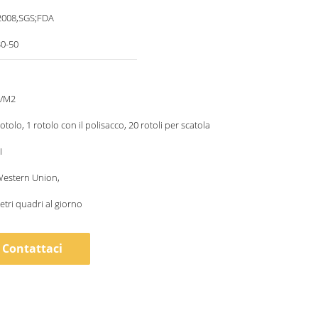
2008,SGS;FDA
30-50
8/M2
otolo, 1 rotolo con il polisacco, 20 rotoli per scatola
I
 Western Union,
tri quadri al giorno
Contattaci