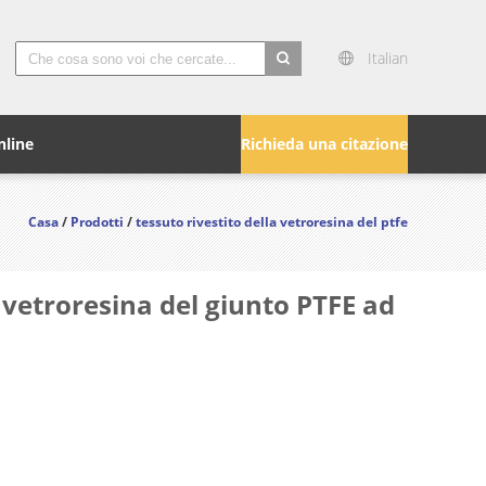
Italian
search
nline
Richieda una citazione
Casa
/
Prodotti
/
tessuto rivestito della vetroresina del ptfe
a vetroresina del giunto PTFE ad