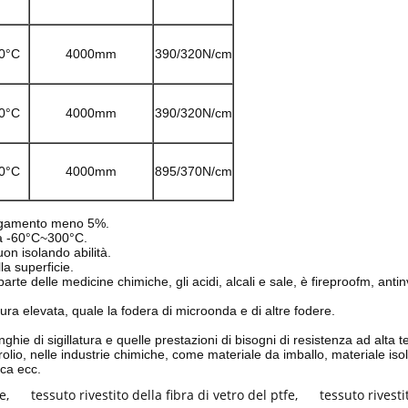
0°C
4000mm
390/320N/cm
0°C
4000mm
390/320N/cm
0°C
4000mm
895/370N/cm
lungamento meno 5%.
ra -60°C~300°C.
uon isolando abilità.
la superficie.
rte delle medicine chimiche, gli acidi, alcali e sale, è fireproofm, ant
ura elevata, quale la fodera di microonda e di altre fodere.
inghie di sigillatura e quelle prestazioni di bisogni di resistenza ad alt
olio, nelle industrie chimiche, come materiale da imballo, materiale isol
ica ecc.
fe
,
tessuto rivestito della fibra di vetro del ptfe
,
tessuto rivesti