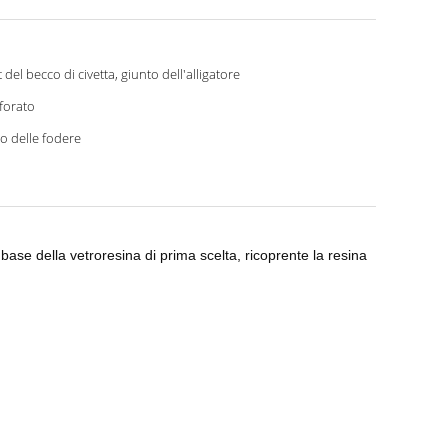
t del becco di civetta, giunto dell'alligatore
forato
io delle fodere
 base della vetroresina di prima scelta, ricoprente la resina