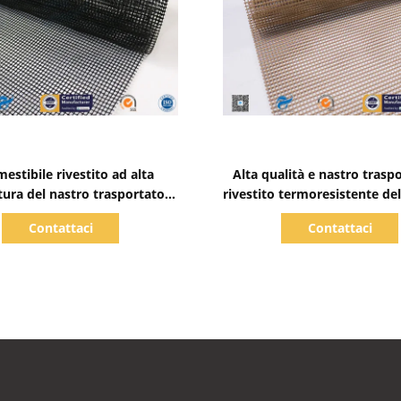
Mostra dettagli
Mostra dettagli
stibile rivestito ad alta
Alta qualità e nastro trasp
ura del nastro trasportatore
rivestito termoresistente de
maglia della vetroresina di
della vetroresina di P
Contattaci
Contattaci
resistenza PTFE