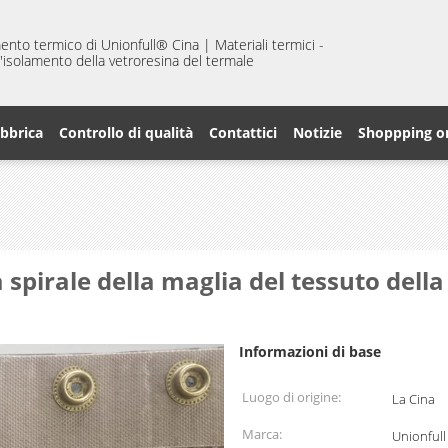
mento termico di Unionfull® Cina | Materiali termici -
 d'isolamento della vetroresina del termale
abbrica
Controllo di qualità
Contattici
Notizie
Shoppping o
 spirale della maglia del tessuto dell
Informazioni di base
Luogo di origine:
La Cina
Marca:
Unionfull