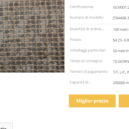
Certificazione:
ISO9001:
Numero di modello:
JT8440B-
Quantità di ordine
100 metri
minimo:
Prezzo:
$4.25--6.
Imballaggi particolari:
50 metri/r
Tempi di consegna:
10 GIORN
Termini di pagamento:
T/T, L/C,
Capacità di
200000 me
alimentazione:
Miglior prezzo
otto