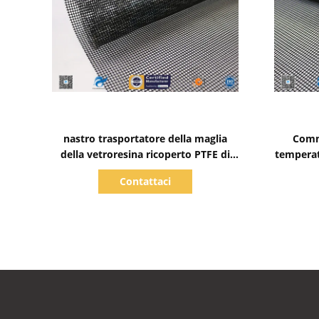
Mostra dettagli
nastro trasportatore della maglia
Comme
della vetroresina ricoperto PTFE di
temperat
4*4mm per la macchina di industria
della 
Contattaci