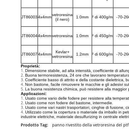
vetroresina
JT86003
4x4mm
1.0mm
² di 400g/m
-70-26
(il nero)
JT86004
4x4mm
vetroresina
1.0mm
² di 450g/m
-70-26
Kevlar+
JT86007
4x4mm
1.2mm
² di 600g/m
-70-26
vetroresina
Proprietà:
1.
Dimensione stabile, ad alta intensità, coefficiente di al
2.
Buona termoresistenza, 24 ore che lavorano temperatu
3.
Coefficiente basso di attrito e della costante dielettrica, b
4.
Non bastone, facile rimuovere le macchie e gli adesivi sul
5.
La buona resistenza chimica, può resistere alla maggior pa
Applicazioni:
1.
Usato come vario delle fodere per resistere alla temperat
2.
Usato come non fodere del bastone, intermedie.
3.
Usato come vari nastri trasportatori, cinghie di fusione, c
4.
Utilizzato come la copertura o materiale da imballo in petr
industrie elettriche, materiale desulfurizing in centrale elettr
Prodotto Tag:
panno rivestito della vetroresina del pt