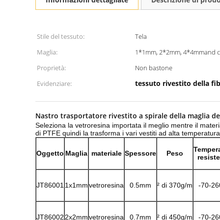
Stile del tessuto:
Tela
Maglia:
1*1mm, 2*2mm, 4*4mmand co
Proprietà:
Non bastone
tessuto rivestito della fi
Evidenziare:
Nastro trasportatore rivestito a spirale della maglia de
Seleziona la vetroresina importata il meglio mentre il materia
di PTFE quindi la trasforma i vari vestiti ad alta temperatur
Temper
Oggetto
Maglia
materiale
Spessore
Peso
resist
JT86001
1x1mm
vetroresina
0.5mm
² di 370g/m
-70-26
JT86002
2x2mm
vetroresina
0.7mm
² di 450g/m
-70-26