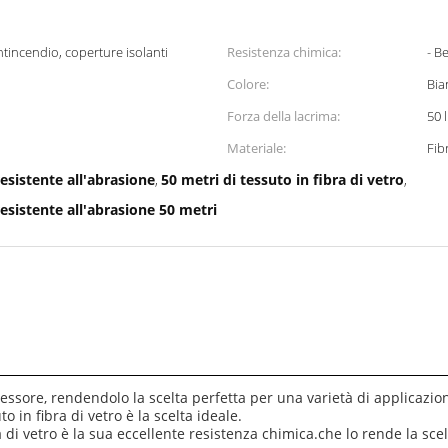
ntincendio, coperture isolanti
Resistenza chimica:
- B
Colore:
Bia
Forza della lacrima:
50 
Materiale:
Fib
resistente all'abrasione
50 metri di tessuto in fibra di vetro
,
,
resistente all'abrasione 50 metri
i spessore, rendendolo la scelta perfetta per una varietà di applicazi
o in fibra di vetro è la scelta ideale.
a di vetro è la sua eccellente resistenza chimica.che lo rende la sce