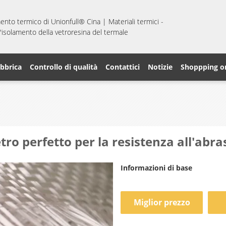
mento termico di Unionfull® Cina | Materiali termici -
 d'isolamento della vetroresina del termale
abbrica
Controllo di qualità
Contattici
Notizie
Shoppping o
etro perfetto per la resistenza all'abr
Informazioni di base
Miglior prezzo