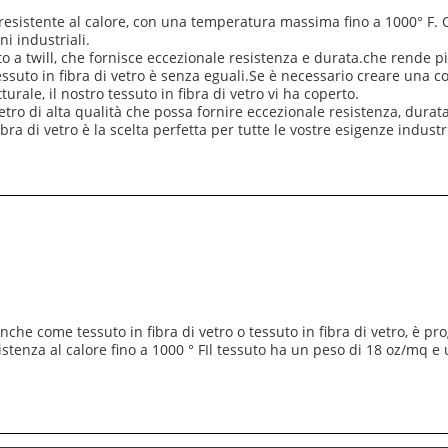
te resistente al calore, con una temperatura massima fino a 1000° F. 
i industriali.
uto a twill, che fornisce eccezionale resistenza e durata.che rende pi
 tessuto in fibra di vetro è senza eguali.Se è necessario creare una c
rale, il nostro tessuto in fibra di vetro vi ha coperto.
 vetro di alta qualità che possa fornire eccezionale resistenza, durat
 fibra di vetro è la scelta perfetta per tutte le vostre esigenze indust
anche come tessuto in fibra di vetro o tessuto in fibra di vetro, è p
sistenza al calore fino a 1000 ° FIl tessuto ha un peso di 18 oz/mq 