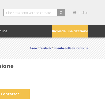
Italian
search
nline
Richieda una citazione
Casa
/
Prodotti
/
tessuto della vetroresina
asione
Contattaci