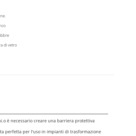
ene.
nco
libbre
ra di vetro
oni.o è necessario creare una barriera protettiva
lta perfetta per l'uso in impianti di trasformazione