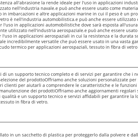
stenza all'abrasione la rende ideale per l'uso in applicazioni indust
lizzato nell'industria navale.e può anche essere usato come materi
 in imbarcazioni e altre applicazioni marine in cui il peso è un pr
vetro è nell'industria automobilistica.e può anche essere utilizzat
r l'uso in applicazioni automobilistiche dove sarà esposta all'usura
nte utilizzato nell'industria aerospaziale.e può anche essere usato
r l'uso in applicazioni aerospaziali in cui la resistenza e la durata
riale incredibilmente versatile che può essere usato in una vasta 
do termico per applicazioni aerospaziali, tessuto in fibra di vetro 
ati di un supporto tecnico completo e di servizi per garantire che i n
selezione del prodottoOffriamo anche soluzioni personalizzate per s
clienti per aiutarli a comprendere le caratteristiche e le funzioni de
manutenzione dei prodottiOffriamo anche aggiornamenti regolari s
 di qualità e un supporto tecnico e servizi affidabili per garantire la 
essuto in fibra di vetro.
allato in un sacchetto di plastica per proteggerlo dalla polvere e dal