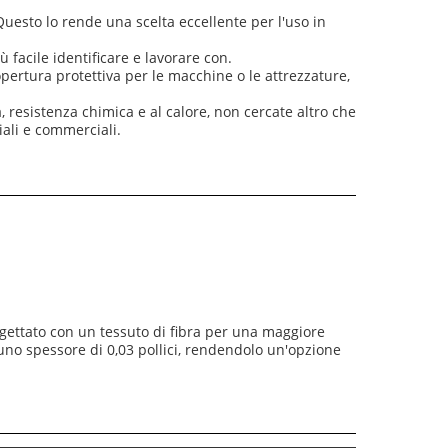
Questo lo rende una scelta eccellente per l'uso in
ù facile identificare e lavorare con.
opertura protettiva per le macchine o le attrezzature,
a, resistenza chimica e al calore, non cercate altro che
riali e commerciali.
rogettato con un tessuto di fibra per una maggiore
e uno spessore di 0,03 pollici, rendendolo un'opzione