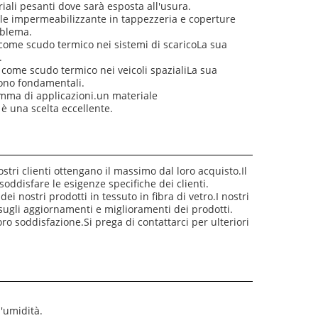
riali pesanti dove sarà esposta all'usura.
ale impermeabilizzante in tappezzeria e coperture
oblema.
o come scudo termico nei sistemi di scaricoLa sua
.
 come scudo termico nei veicoli spazialiLa sua
 sono fondamentali.
gamma di applicazioni.un materiale
è una scelta eccellente.
ostri clienti ottengano il massimo dal loro acquisto.Il
oddisfare le esigenze specifiche dei clienti.
i nostri prodotti in tessuto in fibra di vetro.I nostri
ugli aggiornamenti e miglioramenti dei prodotti.
loro soddisfazione.Si prega di contattarci per ulteriori
l'umidità.