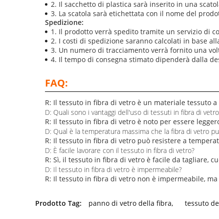
Il sacchetto di plastica sarà inserito in una sca
La scatola sarà etichettata con il nome del prodot
Spedizione:
Il prodotto verrà spedito tramite un servizio di co
I costi di spedizione saranno calcolati in base al
Un numero di tracciamento verrà fornito una volt
Il tempo di consegna stimato dipenderà dalla de
FAQ:
R: Il tessuto in fibra di vetro è un materiale tessuto a b
D: Quali sono i vantaggi dell'uso di tessuti in fibra di vetr
R: Il tessuto in fibra di vetro è noto per essere legger
D: Qual è la temperatura massima che la fibra di vetro p
R: Il tessuto in fibra di vetro può resistere a tempera
D: È facile lavorare con il tessuto in fibra di vetro?
R: Sì, il tessuto in fibra di vetro è facile da tagliare, 
D: Il tessuto in fibra di vetro è impermeabile?
R: Il tessuto in fibra di vetro non è impermeabile, 
Prodotto Tag:
panno di vetro della fibra
,
tessuto del