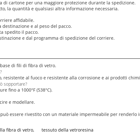
tola di cartone per una maggiore protezione durante la spedizione.
to, la quantità e qualsiasi altra informazione necessaria.
rriere affidabile.
la destinazione e al peso del pacco.
a spedito il pacco.
stinazione e dal programma di spedizione del corriere.
ase di fili di fibra di vetro.
o?
o, resistente al fuoco e resistente alla corrosione e ai prodotti chimi
uò sopportare?
ture fino a 1000°F (538°C).
cucire e modellare.
ma può essere rivestito con un materiale impermeabile per renderlo
la fibra di vetro
,
tessuto della vetroresina