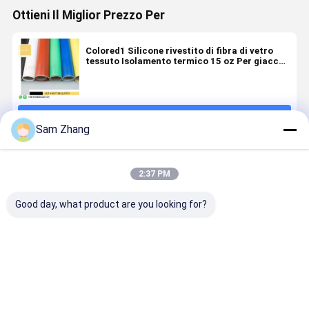
Ottieni Il Miglior Prezzo Per
Colored1 Silicone rivestito di fibra di vetro
tessuto Isolamento termico 15 oz Per giacche
isolanti
Continua
Sam Zhang
Prodotti Raccomandati
2:37 PM
Good day, what product are you looking for?
1m larghezza
Tessuti in
0.18mm
Tessuti in
resistente al
fibra di vetro
Silicone
fibra di ve
fuoco
rivestiti in
rivestito di
rivestiti di
Silicone
silicone ad
vetro per
silicone ad
rivestito in
alta
applicazioni
alta