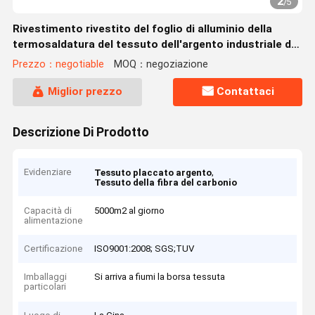
2
/
5
Rivestimento rivestito del foglio di alluminio della
termosaldatura del tessuto dell'argento industriale del
tubo flessibile
Prezzo：negotiable
MOQ：negoziazione
Miglior prezzo
Contattaci
Descrizione Di Prodotto
Evidenziare
,
Tessuto placcato argento
Tessuto della fibra del carbonio
Capacità di
5000m2 al giorno
alimentazione
Certificazione
ISO9001:2008; SGS;TUV
Imballaggi
Si arriva a fiumi la borsa tessuta
particolari