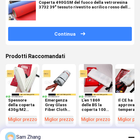
Coperta 490GSM del fuoco della vetroresina
3732 39" tessuto rivestito acrilico rosso della
fibra di vetro
Continua
Prodotti Raccomandati
Spessore
Emergenza
L'en 1869
Il CE ha
della coperta
Grey Glass
delle BS la
approvato
430g/M2
Fiber Cloth
coperta 100%
temperatu
0.43mm del
Large 5m
del fuoco
elevata 10
fuoco di
generali
della
delle coper
Miglior prezzo
Miglior prezzo
Miglior prezzo
Miglior pr
emergenza di
resistenti al
sicurezza
ignifughe
sopravvivenza
fuoco x 8m
della
della fibra 
di EN1869
per
vetroresina
vetro l'anti
Sam Zhang
550C
l'automobile
dell'isolamento