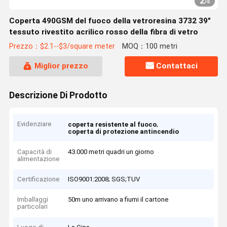
2
/
4
Coperta 490GSM del fuoco della vetroresina 3732 39"
tessuto rivestito acrilico rosso della fibra di vetro
Prezzo：$2.1--$3/square meter
MOQ：100 metri
Miglior prezzo
Contattaci
Descrizione Di Prodotto
Evidenziare
,
coperta resistente al fuoco
coperta di protezione antincendio
Capacità di
43.000 metri quadri un giorno
alimentazione
Certificazione
ISO9001:2008; SGS;TUV
Imballaggi
50m uno arrivano a fiumi il cartone
particolari