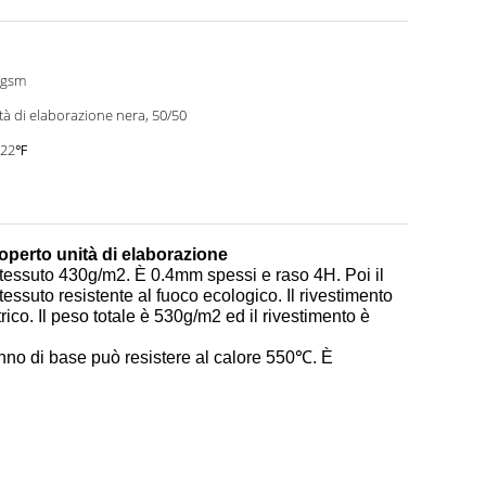
0gsm
tà di elaborazione nera, 50/50
022℉
coperto unità di elaborazione
a tessuto 430g/m2. È 0.4mm spessi e raso 4H. Poi il
 tessuto resistente al fuoco ecologico. Il rivestimento
rico. Il peso totale è 530g/m2 ed il rivestimento è
anno di base può resistere al calore 550℃. È