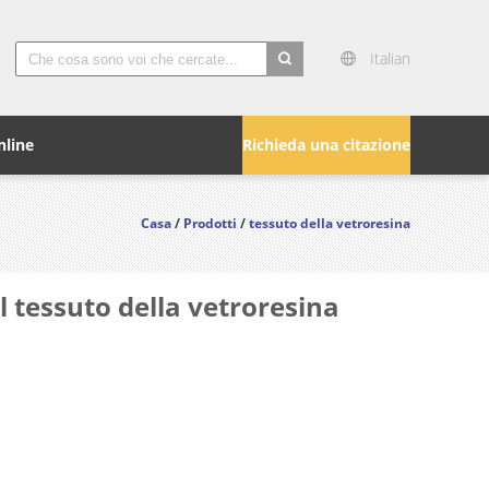
Italian
search
nline
Richieda una citazione
Casa
/
Prodotti
/
tessuto della vetroresina
l tessuto della vetroresina