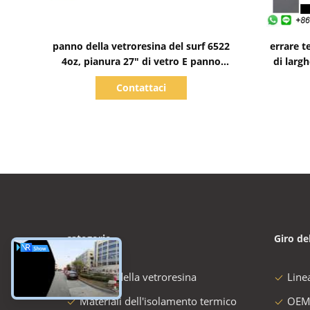
Mostra dettagli
panno della vetroresina del surf 6522
errare t
4oz, pianura 27" di vetro E panno
di larg
della fibra di vetro
Contattaci
categorie
Giro de
tessuto della vetroresina
Line
Materiali dell'isolamento termico
OEM