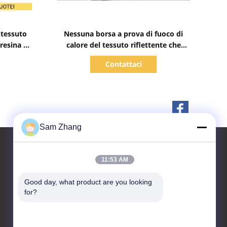
Mostra dettagli
e tessuto
Nessuna borsa a prova di fuoco di
resina a
calore del tessuto riflettente che
prude della vetroresina per
Contattaci
protezione dei contanti del
documento
Sam Zhang
11:53 AM
Contattaci
Good day, what product are you looking 
for?
Unionfull (Insulation) Group
Ltd.
Parco tecnologico dei