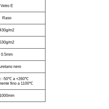
Vetro E
Raso
430g/m2
530g/m2
0.5mm
uretano nero
e: -50℃ a +260℃
mente fino a 1100℃
1000mm