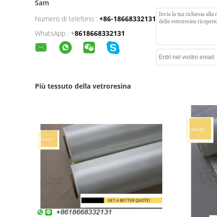
Sam
Numero di telefono :
+86-18668332131
WhatsApp :
+
8618668332131
Più tessuto della vetroresina