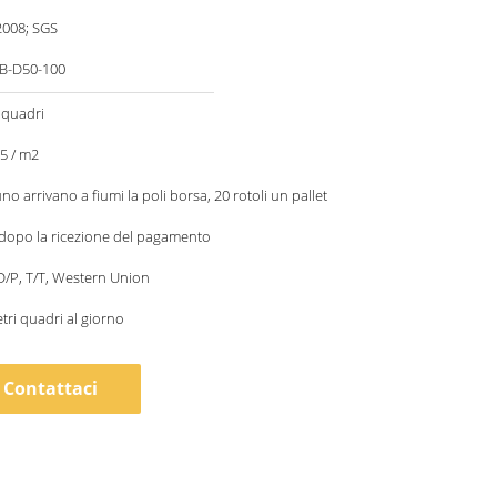
2008; SGS
B-D50-100
 quadri
35 / m2
no arrivano a fiumi la poli borsa, 20 rotoli un pallet
 dopo la ricezione del pagamento
 D/P, T/T, Western Union
tri quadri al giorno
Contattaci