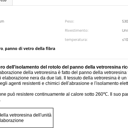
gsm
Peso:
53
Rivestimento:
Uni
temperatura:
≤1
ro
panno di vetro della fibra
,
o dell'isolamento del rotolo del panno della vetroresina ri
laborazione della vetroresina è fatto del panno della vetroresin
i elaborazione nera da due lati. Il tessuto della vetroresina è un
gli agenti resistenti e chimici dell'abrasione e l'isolamento elett
zione può resistere continuamente al calore sotto 260℃. Il suo p
.
della vetroresina dell'unità
elaborazione