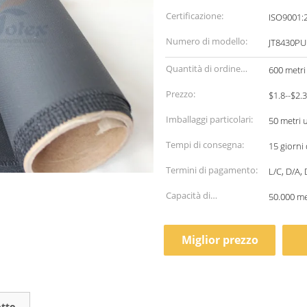
Certificazione:
ISO9001:
Numero di modello:
JT8430PU
Quantità di ordine
600 metri
minimo:
Prezzo:
$1.8--$2.
Imballaggi particolari:
50 metri u
Tempi di consegna:
15 giorni
Termini di pagamento:
L/C, D/A,
Capacità di
50.000 me
alimentazione:
Miglior prezzo
otto