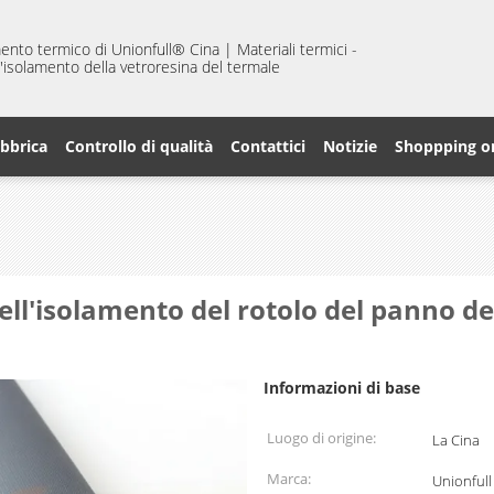
mento termico di Unionfull® Cina | Materiali termici -
 d'isolamento della vetroresina del termale
abbrica
Controllo di qualità
Contattici
Notizie
Shoppping o
ell'isolamento del rotolo del panno de
Informazioni di base
Luogo di origine:
La Cina
Marca:
Unionfull