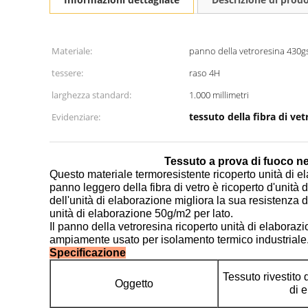
Materiale:
panno della vetroresina 430
tessere:
raso 4H
larghezza standard:
1.000 millimetri
tessuto della fibra di vet
Evidenziare:
Tessuto a prova di fuoco ner
Questo materiale termoresistente ricoperto unità di e
panno leggero della fibra di vetro è ricoperto d'unità d
dell'unità di elaborazione migliora la sua resistenza de
unità di elaborazione 50g/m2 per lato.
Il panno della vetroresina ricoperto unità di elabora
ampiamente usato per isolamento termico industriale
Specificazione
Tessuto rivestito 
Oggetto
di 