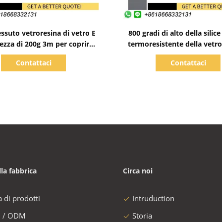
Mostra dettagli
Mostra dettagli
essuto vetroresina di vetro E
800 gradi di alto della silic
hezza di 200g 3m per coprire
termoresistente della vetro
surf
prova di fuoco
Contattaci
Contattaci
lla fabbrica
Circa noi
a di prodotti
Intruduction
 / ODM
Storia