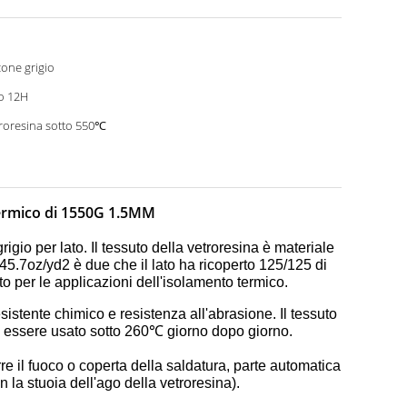
icone grigio
o 12H
roresina sotto 550℃
o termico di 1550G 1.5MM
grigio per lato. Il tessuto della vetroresina è materiale
a 45.7oz/yd2 è due che il lato ha ricoperto 125/125 di
 per le applicazioni dell'isolamento termico.
esistente chimico e resistenza all'abrasione. Il tessuto
uò essere usato sotto 260℃ giorno dopo giorno.
re il fuoco o coperta della saldatura, parte automatica
 la stuoia dell'ago della vetroresina).