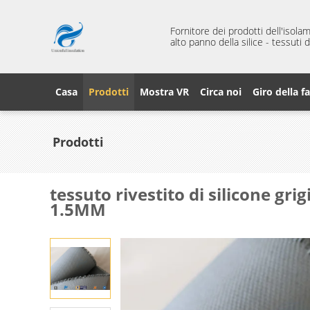
Fornitore dei prodotti dell'isola
alto panno della silice - tessuti
Casa
Prodotti
Mostra VR
Circa noi
Giro della f
Prodotti
tessuto rivestito di silicone gr
1.5MM