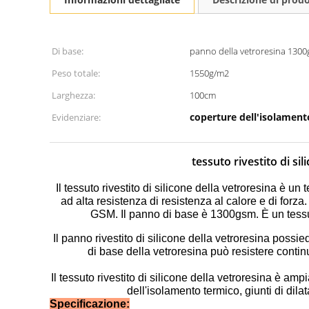
Di base:
panno della vetroresina 130
Peso totale:
1550g/m2
Larghezza:
100cm
coperture dell'isolament
Evidenziare:
tessuto rivestito di si
Il tessuto rivestito di silicone della vetroresina è un 
ad alta resistenza di resistenza al calore e di forza
GSM. Il panno di base è 1300gsm. È un tessut
Il panno rivestito di silicone della vetroresina possie
di base della vetroresina può resistere conti
Il tessuto rivestito di silicone della vetroresina è a
dell'isolamento termico, giunti di dil
Specificazione: