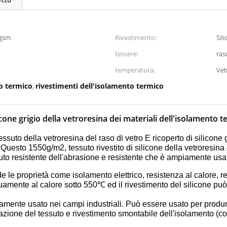
0gsm
Rivestimento:
Sil
tessere:
ras
temperatura:
Vet
o termico
rivestimenti dell'isolamento termico
,
licone grigio della vetroresina dei materiali dell'isolament
tessuto della vetroresina del raso di vetro E ricoperto di silicone 
. Questo 1550g/m2, tessuto rivestito di silicone della vetroresin
o resistente dell'abrasione e resistente che è ampiamente usato
de le proprietà come isolamento elettrico, resistenza al calore, r
nuamente al calore sotto 550℃ ed il rivestimento del silicone p
mpiamente usato nei campi industriali. Può essere usato per produr
atazione del tessuto e rivestimento smontabile dell'isolamento (con