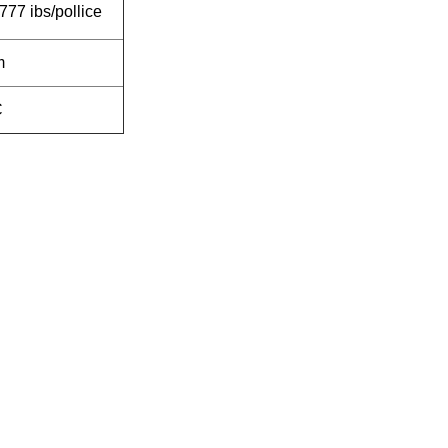
777 ibs/pollice
m
C