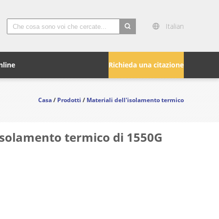
Italian
search
nline
Richieda una citazione
Casa
/
Prodotti
/
Materiali dell'isolamento termico
ll'isolamento termico di 1550G