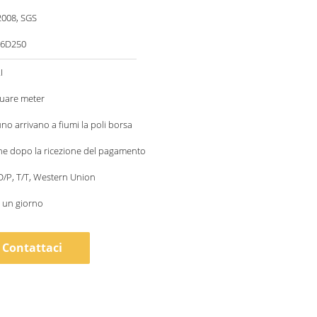
2008, SGS
86D250
I
square meter
uno arrivano a fiumi la poli borsa
ne dopo la ricezione del pagamento
 D/P, T/T, Western Union
 un giorno
Contattaci