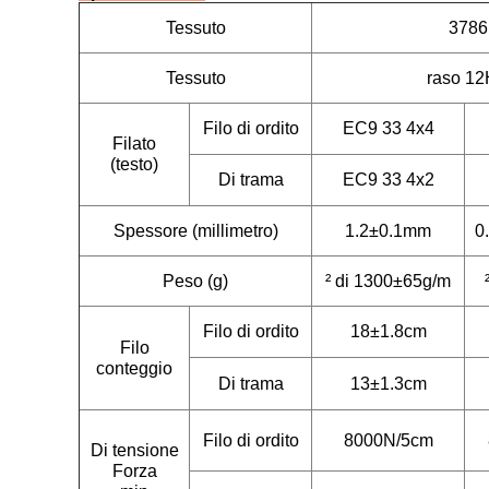
Tessuto
3786
Tessuto
raso 1
Filo di ordito
EC9 33 4x4
Filato
(testo)
Di trama
EC9 33 4x2
Spessore (millimetro)
1.2±0.1mm
0
Peso (g)
² di 1300±65g/m
Filo di ordito
18±1.8cm
Filo
conteggio
Di trama
13±1.3cm
Filo di ordito
8000N/5cm
Di tensione
Forza