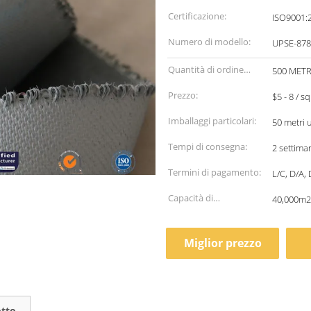
Certificazione:
ISO9001:
Numero di modello:
UPSE-87
Quantità di ordine
500 METR
minimo:
Prezzo:
$5 - 8 / 
Imballaggi particolari:
50 metri 
Tempi di consegna:
2 settima
Termini di pagamento:
L/C, D/A,
Capacità di
40,000m2
alimentazione:
Miglior prezzo
otto