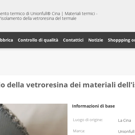
mento termico di Unionfull® Cina | Materiali termici -
 d'isolamento della vetroresina del termale
abbrica
Controllo di qualità
Contattici
Notizie
Shoppping o
igio della vetroresina dei materiali de
Informazioni di base
Luogo di origine:
La Cina
Marca:
Unionfull