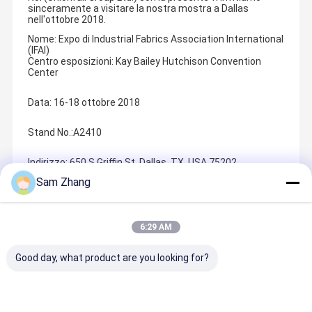
sinceramente a visitare la nostra mostra a Dallas
nell'ottobre 2018.
Nome: Expo di Industrial Fabrics Association International
(IFAI)
Centro esposizioni: Kay Bailey Hutchison Convention
Center
Data: 16-18 ottobre 2018
Stand No.:A2410
Indirizzo: 650 S Griffin St, Dallas, TX, USA 75202
Sam Zhang
Recommended Products
6:29 AM
Good day, what product are you looking for?
7' x 11'
15 oz di
Tessuto di
tessuto di